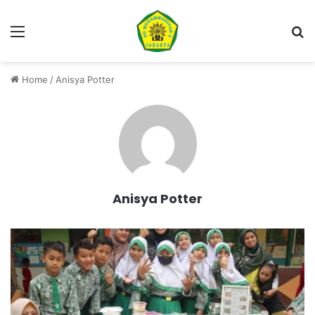
Menu
Se
Home
/
Anisya Potter
Anisya Potter